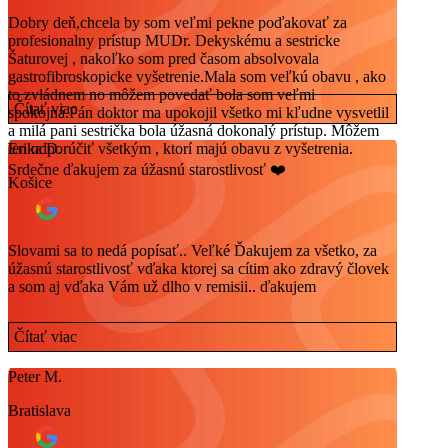
Dobry deň,chcela by som veľmi pekne poďakovať za
profesionalny prístup MUDr. Dekyskému a sestricke
Šaturovej , nakoľko som pred časom absolvovala
gastrofibroskopicke vyšetrenie.Mala som veľkú obavu , ako
to zvládnem no môžem povedať bola som veľmi
Čítať viac
spokojná.Pán doktor ma upokojil všetko mi kľudne vysvetlil
a milá pani sestrička bola úžasná dokonalý prístup. Môžem
len odporúčiť všetkým , ktorí majú obavu z vyšetrenia.
Erika D.
Srdečne ďakujem za úžasnú starostlivosť ❤️
Košice
Slovami sa to nedá popísať.. Veľké Ďakujem za všetko, za
úžasnú starostlivosť vďaka ktorej sa cítim ako zdravý človek
a som aj vďaka Vám už dlho v remisii.. ďakujem
Čítať viac
Peter M.
Bratislava