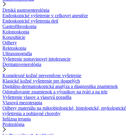
Detská gastroenterológia
Endoskopické vyšetrenie v celkovej anestéze
Endoskopické vyšetrenia detí
Gastrofibroskopia
Kolonoskopia
Konzultácie
Odbery
Rektoskopia
Ultrasonografia
Vyšetrenie potravinovej intolerancie
Dermatovenerológia
Komplexné kožné preventívne vyšetrenie
Klasické kožné vyšetrenie pre dospelých
Digitálno-dermatoskopická analýza a diagnostika znamienok
Odstraňovanie znamienok a výrastkov na tvári a na tele
Vyšetrenie vlasov a vlasová poradňa
Vlasová mezoterapia
Odbery materiálu na mikrobiologické, histologické, mykologické
vyšetrenia a pohlavné choroby
Infúzna terapia
Proktológia