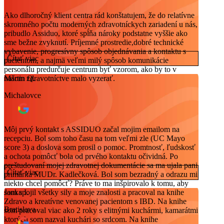
Ako dlhoročný klient centra rád konštatujem, že do relatívne
skromného počtu moderných zdravotníckych zariadení u nás,
pribudlo Assiduo, ktoré spĺňa nároky podstatne vyššie ako
sme bežne zvyknutí. Príjemné prostredie,dobré technické
vybavenie, progresívny spôsob objednávania a kontaktu s
Čítať viac
pacientom, a najmä veľmi milý spôsob komunikácie
personálu predurčuje centrum byť vzorom, ako by to v
našom zdravotníctve malo vyzerať.
Martin Q.
Michalovce
Môj prvý kontakt s ASSIDUO začal mojim emailom na
recepciu. Bol som toho času na tom veľmi zle (UC Mayo
score 3) a doslova som prosil o pomoc. Promtnosť, ľudskosť
a ochota pomôcť bola od prvého kontaktu očividná. Po
preštudovaní mojej zdravotnej dokumentácie sa ma ujala pani
Čítať viac
primárka MUDr. Kadlečková. Bol som bezradný a odrazu mi
niekto chcel pomôcť? Práve to ma inšpirovalo k tomu, aby
som spojil všetky sily a moje znalosti a pracoval na knihe
Janka I.
Zdravo a kreatívne venovanej pacientom s IBD. Na knihe
Bratislava
som pracoval viac ako 2 roky s elitnými kuchármi, kamarátmi
ktorých som nazval kuchári so srdcom. Na knihe