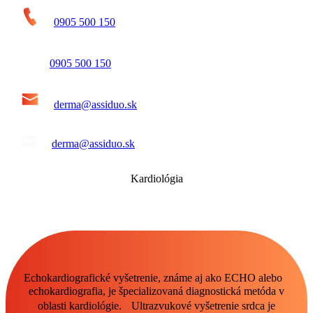
0905 500 150
0905 500 150
derma@assiduo.sk
derma@assiduo.sk
Kardiológia
Echokardiografické vyšetrenie, známe aj ako ECHO alebo
echokardiografia, je špecializovaná diagnostická metóda v
oblasti kardiológie. Ultrazvukové vyšetrenie srdca je