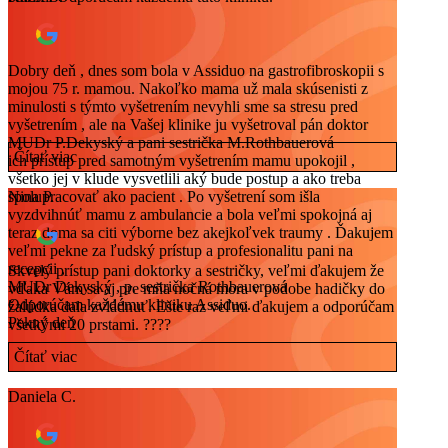
Dobry deň , dnes som bola v Assiduo na gastrofibroskopii s
mojou 75 r. mamou. Nakoľko mama už mala skúsenisti z
minulosti s týmto vyšetrením nevyhli sme sa stresu pred
vyšetrením , ale na Vašej klinike ju vyšetroval pán doktor
MUDr P.Dekyský a pani sestrička M.Rothbauerová
Čítať viac
ich prístup pred samotným vyšetrením mamu upokojil ,
všetko jej v klude vysvetlili aký bude postup a ako treba
spolupracovať ako pacient . Po vyšetrení som išla
Nina P.
vyzdvihnúť mamu z ambulancie a bola veľmi spokojná aj
teraz doma sa citi výborne bez akejkoľvek traumy . Ďakujem
veľmi pekne za ľudský prístup a profesionalitu pani na
recepcii ,
Skvelý prístup pani doktorky a sestričky, veľmi ďakujem že
MUDr Dekyský , p. sestrička Rothbauerová
vďaka Vám sa aj pre mňa nočná mora v podobe hadičky do
Odporúčam každému kliniku Assiduo.
žalúdka dala zvládnuť. Ešte raz veľmi ďakujem a odporúčam
Pekný deň
všetkými 20 prstami. ????
Čítať viac
Daniela C.