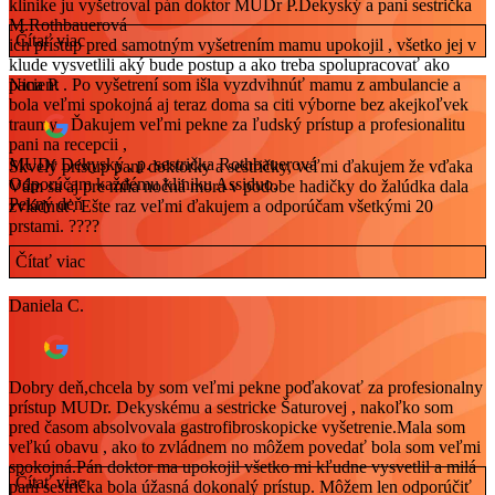
klinike ju vyšetroval pán doktor MUDr P.Dekyský a pani sestrička
M.Rothbauerová
Čítať viac
ich prístup pred samotným vyšetrením mamu upokojil , všetko jej v
klude vysvetlili aký bude postup a ako treba spolupracovať ako
pacient . Po vyšetrení som išla vyzdvihnúť mamu z ambulancie a
Nina P.
bola veľmi spokojná aj teraz doma sa citi výborne bez akejkoľvek
traumy . Ďakujem veľmi pekne za ľudský prístup a profesionalitu
pani na recepcii ,
MUDr Dekyský , p. sestrička Rothbauerová
Skvelý prístup pani doktorky a sestričky, veľmi ďakujem že vďaka
Odporúčam každému kliniku Assiduo.
Vám sa aj pre mňa nočná mora v podobe hadičky do žalúdka dala
Pekný deň
zvládnuť. Ešte raz veľmi ďakujem a odporúčam všetkými 20
prstami. ????
Čítať viac
Daniela C.
Dobry deň,chcela by som veľmi pekne poďakovať za profesionalny
prístup MUDr. Dekyskému a sestricke Šaturovej , nakoľko som
pred časom absolvovala gastrofibroskopicke vyšetrenie.Mala som
veľkú obavu , ako to zvládnem no môžem povedať bola som veľmi
spokojná.Pán doktor ma upokojil všetko mi kľudne vysvetlil a milá
Čítať viac
pani sestrička bola úžasná dokonalý prístup. Môžem len odporúčiť