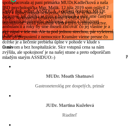
spolupracovala aj pani primárka MUDr.Kadlečková a naša
IBD psychologička Mgr. Malik. 12.júla 2019 som oslávil 2
Dobrý deň, nebyť ASSIDUA a detskej doktorky MUDr.
roky v úplnej remisii ochorenia. Myslím, že to hovorí za
Juricovej, tak dcérka sa trápi v bolestiach a stále sme častými
všetko. Nekonečná vďaka celému ASSIDUO za
návštevníkmi interného oddelenia, gastro a laktózovej
starostlivosť, ktorá presahuje všetky mýty o zdravotníctve.
ambulancii a roky by sme museli zisťovať čo jej vlastne je a
aký zápal v tele má. Ale tu pod jednou strechou, pár vyšetrení
Čítať viac
tesne po prepustení z nemocnice Kramáre vieme presne čo
dcérke je a liečenie prebieha úplne v pohode v klude s
úsmevom a bez hospitalizácie. Síce vstupná cena sa nám
O nás
zvýšila, ale spokojnosť je na našej strane a preto odporúčam
P
mladým starým ASSIDUO:-)
MUDr. Moath Shatnawi
Gastroneterológ pre dospelých, primár
JUDr. Martina Kuželová
Riaditeľ