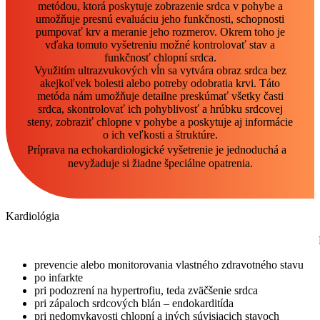
metódou, ktorá poskytuje zobrazenie srdca v pohybe a
umožňuje presnú evaluáciu jeho funkčnosti, schopnosti
pumpovať krv a meranie jeho rozmerov. Okrem toho je
vďaka tomuto vyšetreniu možné kontrolovať stav a
funkčnosť chlopní srdca.
Využitím ultrazvukových vĺn sa vytvára obraz srdca bez
akejkoľvek bolesti alebo potreby odobratia krvi. Táto
metóda nám umožňuje detailne preskúmať všetky časti
srdca, skontrolovať ich pohyblivosť a hrúbku srdcovej
steny, zobraziť chlopne v pohybe a poskytuje aj informácie
o ich veľkosti a štruktúre.
Príprava na echokardiologické vyšetrenie je jednoduchá a
nevyžaduje si žiadne špeciálne opatrenia.
Kardiológia
prevencie alebo monitorovania vlastného zdravotného stavu
po infarkte
pri podozrení na hypertrofiu, teda zväčšenie srdca
pri zápaloch srdcových blán – endokarditída
pri nedomykavosti chlopní a iných súvisiacich stavoch