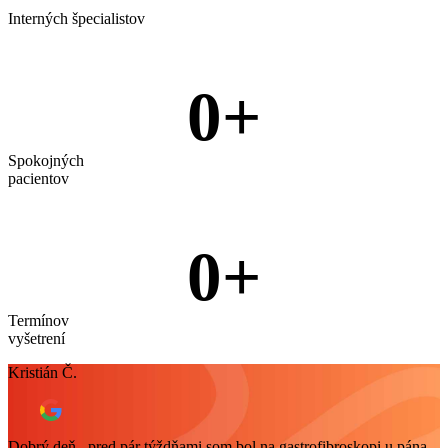
Interných špecialistov
0
+
Spokojných
pacientov
0
+
Termínov
vyšetrení
Kristián Č.
Dobrý deň , pred pár týždňami som bol na gastrofibroskopi u pána