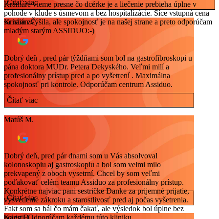
Čítať viac
Kramáre vieme presne čo dcérke je a liečenie prebieha úplne v
pohode v klude s úsmevom a bez hospitalizácie. Síce vstupná cena
sa nám zvýšila, ale spokojnosť je na našej strane a preto odporúčam
Kristián Č.
mladým starým ASSIDUO:-)
Dobrý deň , pred pár týždňami som bol na gastrofibroskopi u
pána doktora MUDr. Petera Dekyského. Veľmi milí a
profesionálny prístup pred a po vyšetrení . Maximálna
spokojnosť pri kontrole. Odporúčam centrum Assiduo.
Čítať viac
Matúš M.
Dobrý deň, pred pár dnami som u Vás absolvoval
kolonoskopiu aj gastroskopiu a bol som velmi milo
prekvapený z oboch vysetrní. Chcel by som veľmi
poďakovať celém teamu Assiduo za profesionálny prístup.
Konkrétne najviac pani sestričke Danke za prijemné prijatie,
Čítať viac
vysvetlenie zákroku a starostlivosť pred aj počas vyšetrenia.
Fakt som sa bál čo mám čakať, ale výsledok bol úplne bez
bolesti. Odporúčam každému túto kliniku.
Karin B.