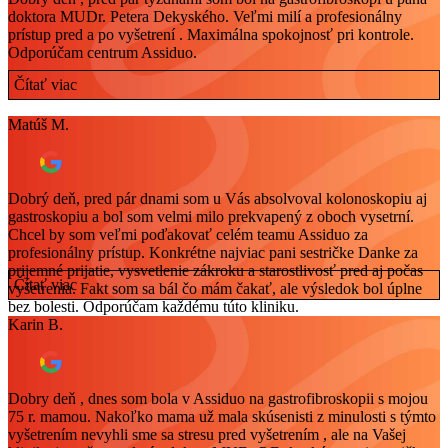
doktora MUDr. Petera Dekyského. Veľmi milí a profesionálny
prístup pred a po vyšetrení . Maximálna spokojnosť pri kontrole.
Odporúčam centrum Assiduo.
Čítať viac
Matúš M.
Dobrý deň, pred pár dnami som u Vás absolvoval kolonoskopiu aj
gastroskopiu a bol som velmi milo prekvapený z oboch vysetrní.
Chcel by som veľmi poďakovať celém teamu Assiduo za
profesionálny prístup. Konkrétne najviac pani sestričke Danke za
prijemné prijatie, vysvetlenie zákroku a starostlivosť pred aj počas
Čítať viac
vyšetrenia. Fakt som sa bál čo mám čakať, ale výsledok bol úplne
bez bolesti. Odporúčam každému túto kliniku.
Karin B.
Dobry deň , dnes som bola v Assiduo na gastrofibroskopii s mojou
75 r. mamou. Nakoľko mama už mala skúsenisti z minulosti s týmto
vyšetrením nevyhli sme sa stresu pred vyšetrením , ale na Vašej