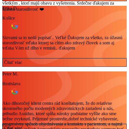
všetkým , ktorí majú obavu z vyšetrenia. Srdečne ďakujem za
Erika D.
úžasnú starostlivosť ❤️
Košice
Slovami sa to nedá popísať.. Veľké Ďakujem za všetko, za úžasnú
starostlivosť vďaka ktorej sa cítim ako zdravý človek a som aj
vďaka Vám už dlho v remisii.. ďakujem
Čítať viac
Peter M.
Bratislava
Ako dlhoročný klient centra rád konštatujem, že do relatívne
skromného počtu moderných zdravotníckych zariadení u nás,
pribudlo Assiduo, ktoré spĺňa nároky podstatne vyššie ako sme
bežne zvyknutí. Príjemné prostredie,dobré technické vybavenie,
progresívny spôsob objednávania a kontaktu s pacientom, a najmä
Čítať viac