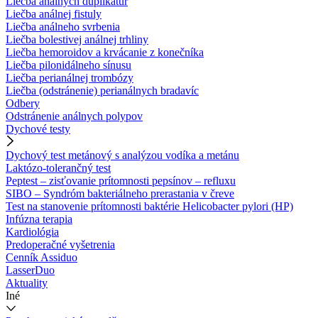
Liečba análnych duplikatúr
Liečba análnej fistuly
Liečba análneho svrbenia
Liečba bolestivej análnej trhliny
Liečba hemoroidov a krvácanie z konečníka
Liečba pilonidálneho sínusu
Liečba perianálnej trombózy
Liečba (odstránenie) perianálnych bradavíc
Odbery
Odstránenie análnych polypov
Dychové testy
Dychový test metánový s analýzou vodíka a metánu
Laktózo-tolerančný test
Peptest – zisťovanie prítomnosti pepsínov – refluxu
SIBO – Syndróm bakteriálneho prerastania v čreve
Test na stanovenie prítomnosti baktérie Helicobacter pylori (HP)
Infúzna terapia
Kardiológia
Predoperačné vyšetrenia
Cenník Assiduo
LasserDuo
Aktuality
Iné