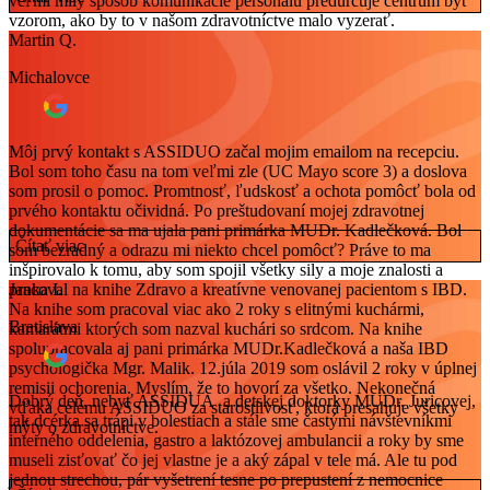
veľmi milý spôsob komunikácie personálu predurčuje centrum byť
vzorom, ako by to v našom zdravotníctve malo vyzerať.
Martin Q.
Michalovce
Môj prvý kontakt s ASSIDUO začal mojim emailom na recepciu.
Bol som toho času na tom veľmi zle (UC Mayo score 3) a doslova
som prosil o pomoc. Promtnosť, ľudskosť a ochota pomôcť bola od
prvého kontaktu očividná. Po preštudovaní mojej zdravotnej
dokumentácie sa ma ujala pani primárka MUDr. Kadlečková. Bol
Čítať viac
som bezradný a odrazu mi niekto chcel pomôcť? Práve to ma
inšpirovalo k tomu, aby som spojil všetky sily a moje znalosti a
pracoval na knihe Zdravo a kreatívne venovanej pacientom s IBD.
Janka I.
Na knihe som pracoval viac ako 2 roky s elitnými kuchármi,
Bratislava
kamarátmi ktorých som nazval kuchári so srdcom. Na knihe
spolupracovala aj pani primárka MUDr.Kadlečková a naša IBD
psychologička Mgr. Malik. 12.júla 2019 som oslávil 2 roky v úplnej
remisii ochorenia. Myslím, že to hovorí za všetko. Nekonečná
Dobrý deň, nebyť ASSIDUA a detskej doktorky MUDr. Juricovej,
vďaka celému ASSIDUO za starostlivosť, ktorá presahuje všetky
tak dcérka sa trápi v bolestiach a stále sme častými návštevníkmi
mýty o zdravotníctve.
interného oddelenia, gastro a laktózovej ambulancii a roky by sme
museli zisťovať čo jej vlastne je a aký zápal v tele má. Ale tu pod
jednou strechou, pár vyšetrení tesne po prepustení z nemocnice