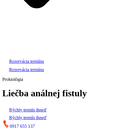
Rezervácia termínu
Rezervácia termínu
Proktológia
Liečba análnej fistuly
Rýchly termín ihneď
Rýchly termín ihneď
0917 655 137