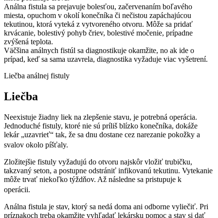
Análna fistula sa prejavuje bolesťou, začervenaním boľavého
miesta, opuchom v okolí konečníka či nečistou zapáchajúcou
tekutinou, ktorá vyteká z vytvoreného otvoru. Môže sa pridať
krvácanie, bolestivý pohyb čriev, bolestivé močenie, prípadne
zvýšená teplota.
Väčšina análnych fistúl sa diagnostikuje okamžite, no ak ide o
prípad, keď sa sama uzavrela, diagnostika vyžaduje viac vyšetrení.
Liečba análnej fistuly
Liečba
Neexistuje žiadny liek na zlepšenie stavu, je potrebná operácia.
Jednoduché fistuly, ktoré nie sú príliš blízko konečníka, dokáže
lekár „uzavrieť“ tak, že sa dnu dostane cez narezanie pokožky a
svalov okolo píšťaly.
Zložitejšie fistuly vyžadujú do otvoru najskôr vložiť trubičku,
takzvaný seton, a postupne odstrániť infikovanú tekutinu. Vytekanie
môže trvať niekoľko týždňov. Až následne sa pristupuje k
operácii.
Análna fistula je stav, ktorý sa nedá doma ani odborne vyliečiť. Pri
príznakoch treba okamžite vyhľadať lekársku pomoc a stav si dať