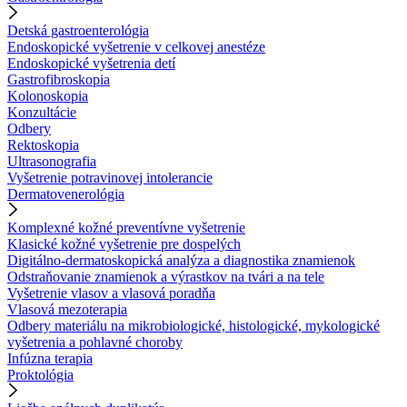
Detská gastroenterológia
Endoskopické vyšetrenie v celkovej anestéze
Endoskopické vyšetrenia detí
Gastrofibroskopia
Kolonoskopia
Konzultácie
Odbery
Rektoskopia
Ultrasonografia
Vyšetrenie potravinovej intolerancie
Dermatovenerológia
Komplexné kožné preventívne vyšetrenie
Klasické kožné vyšetrenie pre dospelých
Digitálno-dermatoskopická analýza a diagnostika znamienok
Odstraňovanie znamienok a výrastkov na tvári a na tele
Vyšetrenie vlasov a vlasová poradňa
Vlasová mezoterapia
Odbery materiálu na mikrobiologické, histologické, mykologické
vyšetrenia a pohlavné choroby
Infúzna terapia
Proktológia