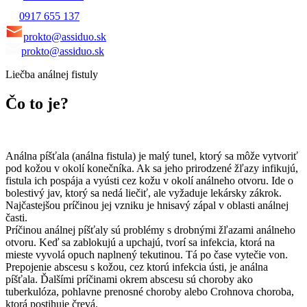
0917 655 137
prokto@assiduo.sk
prokto@assiduo.sk
Liečba análnej fistuly
Čo to je?
Análna píšťala (análna fistula) je malý tunel, ktorý sa môže vytvoriť
pod kožou v okolí konečníka. Ak sa jeho prirodzené žľazy infikujú,
fistula ich pospája a vyústi cez kožu v okolí análneho otvoru. Ide o
bolestivý jav, ktorý sa nedá liečiť, ale vyžaduje lekársky zákrok.
Najčastejšou príčinou jej vzniku je hnisavý zápal v oblasti análnej
časti.
Príčinou análnej píšťaly sú problémy s drobnými žľazami análneho
otvoru. Keď sa zablokujú a upchajú, tvorí sa infekcia, ktorá na
mieste vyvolá opuch naplnený tekutinou. Tá po čase vytečie von.
Prepojenie abscesu s kožou, cez ktorú infekcia ústi, je análna
píšťala. Ďalšími príčinami okrem abscesu sú choroby ako
tuberkulóza, pohlavne prenosné choroby alebo Crohnova choroba,
ktorá postihuje črevá.