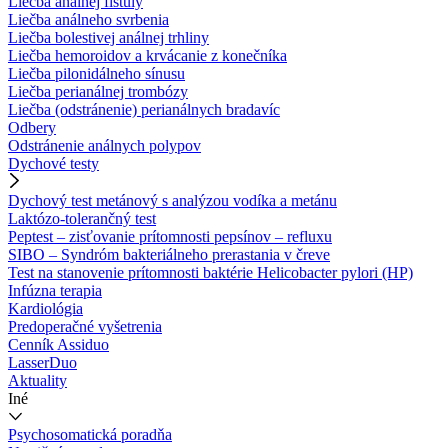
Liečba análnej fistuly
Liečba análneho svrbenia
Liečba bolestivej análnej trhliny
Liečba hemoroidov a krvácanie z konečníka
Liečba pilonidálneho sínusu
Liečba perianálnej trombózy
Liečba (odstránenie) perianálnych bradavíc
Odbery
Odstránenie análnych polypov
Dychové testy
Dychový test metánový s analýzou vodíka a metánu
Laktózo-tolerančný test
Peptest – zisťovanie prítomnosti pepsínov – refluxu
SIBO – Syndróm bakteriálneho prerastania v čreve
Test na stanovenie prítomnosti baktérie Helicobacter pylori (HP)
Infúzna terapia
Kardiológia
Predoperačné vyšetrenia
Cenník Assiduo
LasserDuo
Aktuality
Iné
Psychosomatická poradňa