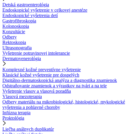
Detská gastroenterológia
Endoskopické vyšetrenie v celkovej anestéze
Endoskopické vyšetrenia detí
Gastrofibroskopia
Kolonoskopia
Konzultácie
Odbery
Rektoskopia
Ultrasonografia
Vyšetrenie potravinovej intolerancie
Dermatovenerológia
Komplexné kožné preventívne vyšetrenie
Klasické kožné vyšetrenie pre dospelých
Digitálno-dermatoskopická analýza a diagnostika znamienok
Odstraňovanie znamienok a výrastkov na tvári a na tele
Vyšetrenie vlasov a vlasová poradňa
Vlasová mezoterapia
Odbery materiálu na mikrobiologické, histologické, mykologické
vyšetrenia a pohlavné choroby
Infúzna terapia
Proktológia
Liečba análnych duplikatúr