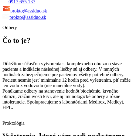
0917 655 137
prokto@assiduo.sk
prokto@assiduo.sk
Odbery
Čo to je?
Dôležitou súčasťou vytvorenia si komplexného obrazu o stave
pacienta a indikácie následnej liečby sú aj odbery. V ranných
hodinách zabezpečujeme pre pacientov všetky potrebné odbery.
Pacient nesmie jesť minimálne 12 hodín pred vyšetrením, piť môže
len vodu z vodovodu (nie minerálne vody).
Ponúkame odbery na stanovenie hodnôt biochémie, krvného
obrazu, zrážanlivosti krvi, ale aj imunologické odbery a rôzne
intolerancie. Spolupracujeme s laboratóriami Medirex, Medicyt,
HPL.
Proktológia
Vyšetrenia, ktoré vám radi poskytneme