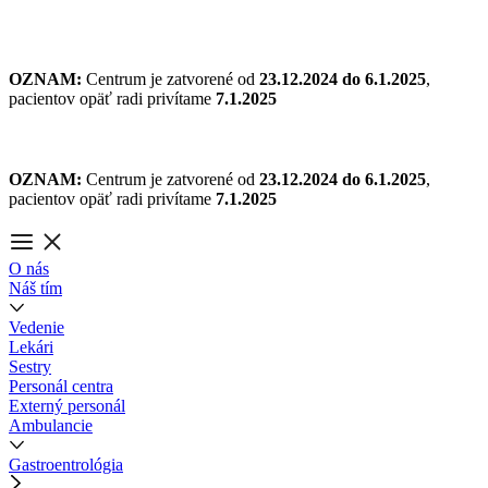
Preskočiť
na
obsah
OZNAM:
Centrum je zatvorené od
23.12.2024 do 6.1.2025
,
pacientov opäť radi privítame
7.1.2025
OZNAM:
Centrum je zatvorené od
23.12.2024 do 6.1.2025
,
pacientov opäť radi privítame
7.1.2025
O nás
Náš tím
Vedenie
Lekári
Sestry
Personál centra
Externý personál
Ambulancie
Gastroentrológia