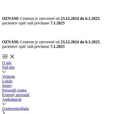
Preskočiť
na
obsah
OZNAM:
Centrum je zatvorené od
23.12.2024 do 6.1.2025
,
pacientov opäť radi privítame
7.1.2025
OZNAM:
Centrum je zatvorené od
23.12.2024 do 6.1.2025
,
pacientov opäť radi privítame
7.1.2025
O nás
Náš tím
Vedenie
Lekári
Sestry
Personál centra
Externý personál
Ambulancie
Gastroentrológia