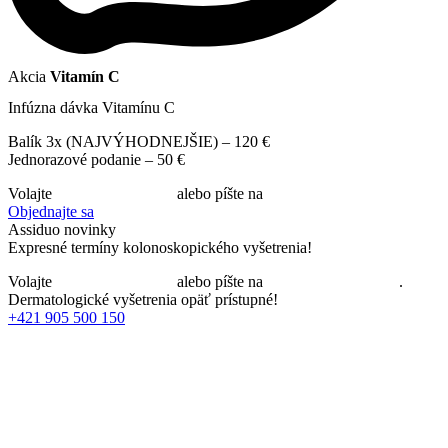
Akcia
Vitamín C
Infúzna dávka Vitamínu C
Balík 3x (NAJVÝHODNEJŠIE) – 120 €
Jednorazové podanie – 50 €
Volajte
+421 918 851 004
alebo píšte na
recepcia@assiduo.sk
Objednajte sa
Assiduo novinky
Expresné termíny kolonoskopického vyšetrenia!
Volajte
+421 918 851 004
alebo píšte na
recepcia@assiduo.sk
.
Dermatologické vyšetrenia opäť prístupné!
+421 905 500 150