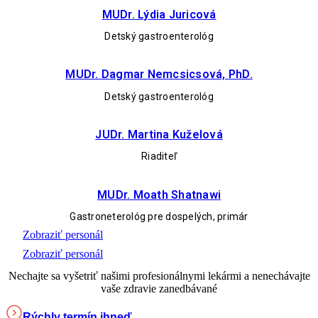
MUDr. Lýdia Juricová
Detský gastroenterológ
MUDr. Dagmar Nemcsicsová, PhD.
Detský gastroenterológ
JUDr. Martina Kuželová
Riaditeľ
MUDr. Moath Shatnawi
Gastroneterológ pre dospelých, primár
Zobraziť personál
Zobraziť personál
Nechajte sa vyšetriť našimi profesionálnymi lekármi a nenechávajte
vaše zdravie zanedbávané
Rýchly termín ihneď