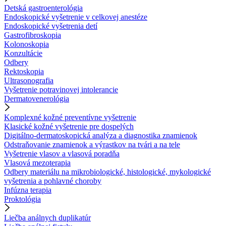
Detská gastroenterológia
Endoskopické vyšetrenie v celkovej anestéze
Endoskopické vyšetrenia detí
Gastrofibroskopia
Kolonoskopia
Konzultácie
Odbery
Rektoskopia
Ultrasonografia
Vyšetrenie potravinovej intolerancie
Dermatovenerológia
Komplexné kožné preventívne vyšetrenie
Klasické kožné vyšetrenie pre dospelých
Digitálno-dermatoskopická analýza a diagnostika znamienok
Odstraňovanie znamienok a výrastkov na tvári a na tele
Vyšetrenie vlasov a vlasová poradňa
Vlasová mezoterapia
Odbery materiálu na mikrobiologické, histologické, mykologické
vyšetrenia a pohlavné choroby
Infúzna terapia
Proktológia
Liečba análnych duplikatúr