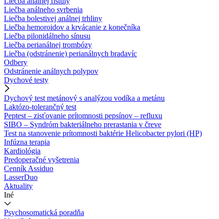
Liečba análnej fistuly
Liečba análneho svrbenia
Liečba bolestivej análnej trhliny
Liečba hemoroidov a krvácanie z konečníka
Liečba pilonidálneho sínusu
Liečba perianálnej trombózy
Liečba (odstránenie) perianálnych bradavíc
Odbery
Odstránenie análnych polypov
Dychové testy
Dychový test metánový s analýzou vodíka a metánu
Laktózo-tolerančný test
Peptest – zisťovanie prítomnosti pepsínov – refluxu
SIBO – Syndróm bakteriálneho prerastania v čreve
Test na stanovenie prítomnosti baktérie Helicobacter pylori (HP)
Infúzna terapia
Kardiológia
Predoperačné vyšetrenia
Cenník Assiduo
LasserDuo
Aktuality
Iné
Psychosomatická poradňa