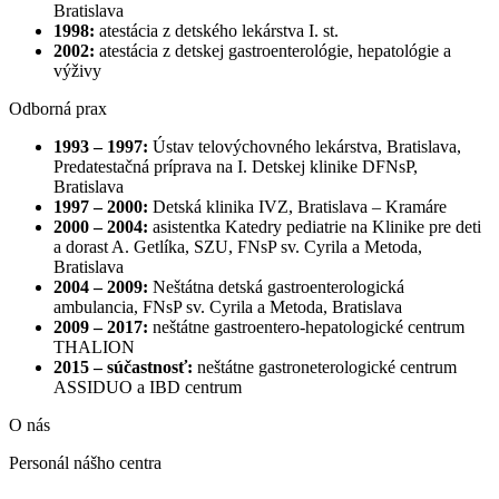
Bratislava
1998:
atestácia z detského lekárstva I. st.
2002:
atestácia z detskej gastroenterológie, hepatológie a
výživy
Odborná prax
1993 – 1997:
Ústav telovýchovného lekárstva, Bratislava,
Predatestačná príprava na I. Detskej klinike DFNsP,
Bratislava
1997 – 2000:
Detská klinika IVZ, Bratislava – Kramáre
2000 – 2004:
asistentka Katedry pediatrie na Klinike pre deti
a dorast A. Getlíka, SZU, FNsP sv. Cyrila a Metoda,
Bratislava
2004 – 2009:
Neštátna detská gastroenterologická
ambulancia, FNsP sv. Cyrila a Metoda, Bratislava
2009 – 2017:
neštátne gastroentero-hepatologické centrum
THALION
2015 – súčastnosť:
neštátne gastroneterologické centrum
ASSIDUO a IBD centrum
O nás
Personál nášho centra