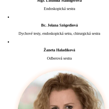
Mgr. Ľudmila Štainigerová
Endoskopická sestra
Bc. Jolana Szögediová
Dychové testy, endoskopická setra, chirurgická sestra
Žaneta Haladíková
Odberová sestra