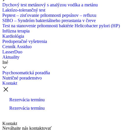
Dychový test metánový s analýzou vodíka a metánu
Laktózo-tolerančný test
Peptest – zisťovanie prítomnosti pepsínov – refluxu
SIBO – Syndróm bakteriálneho prerastania v čreve
Test na stanovenie prítomnosti baktérie Helicobacter pylori (HP)
Infúzna terapia
Kardiológia
Predoperačné vyšetrenia
Cenník Assiduo
LasserDuo
Aktuality
Iné
Psychosomatická poradňa
Nutričné poradenstvo
Kontakt
Rezervácia termínu
Rezervácia termínu
Kontakt
Neváhajte nás kontaktovať