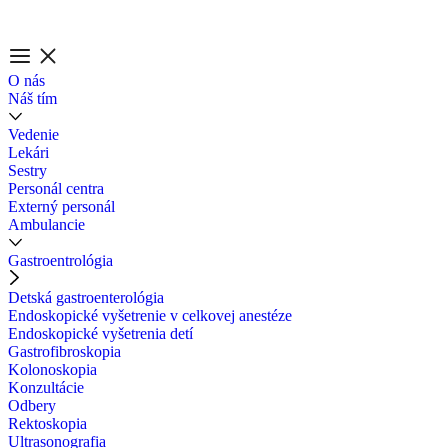
O nás
Náš tím
Vedenie
Lekári
Sestry
Personál centra
Externý personál
Ambulancie
Gastroentrológia
Detská gastroenterológia
Endoskopické vyšetrenie v celkovej anestéze
Endoskopické vyšetrenia detí
Gastrofibroskopia
Kolonoskopia
Konzultácie
Odbery
Rektoskopia
Ultrasonografia