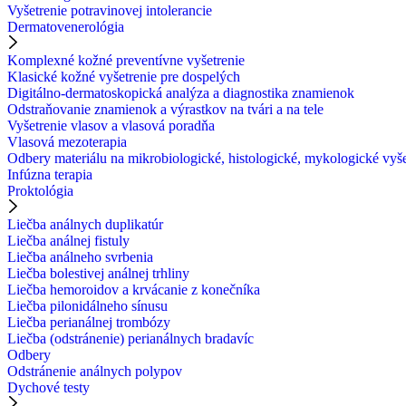
Vyšetrenie potravinovej intolerancie
Dermatovenerológia
Komplexné kožné preventívne vyšetrenie
Klasické kožné vyšetrenie pre dospelých
Digitálno-dermatoskopická analýza a diagnostika znamienok
Odstraňovanie znamienok a výrastkov na tvári a na tele
Vyšetrenie vlasov a vlasová poradňa
Vlasová mezoterapia
Odbery materiálu na mikrobiologické, histologické, mykologické vyš
Infúzna terapia
Proktológia
Liečba análnych duplikatúr
Liečba análnej fistuly
Liečba análneho svrbenia
Liečba bolestivej análnej trhliny
Liečba hemoroidov a krvácanie z konečníka
Liečba pilonidálneho sínusu
Liečba perianálnej trombózy
Liečba (odstránenie) perianálnych bradavíc
Odbery
Odstránenie análnych polypov
Dychové testy