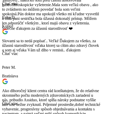
Šaturovej , nakoľko som pred časom absolvovala
Čítať viac
gastrofibroskopicke vyšetrenie.Mala som veľkú obavu , ako
to zvládnem no môžem povedať bola som veľmi
spokojná.Pán doktor ma upokojil všetko mi kľudne vysvetlil
Erika D.
a milá pani sestrička bola úžasná dokonalý prístup. Môžem
len odporúčiť všetkým , ktorí majú obavu z vyšetrenia.
Košice
Srdečne ďakujem za úžasnú starostlivosť ❤️
Slovami sa to nedá popísať.. Veľké Ďakujem za všetko, za
úžasnú starostlivosť vďaka ktorej sa cítim ako zdravý človek
a som aj vďaka Vám už dlho v remisii.. ďakujem
Čítať viac
Peter M.
Bratislava
Ako dlhoročný klient centra rád konštatujem, že do relatívne
skromného počtu moderných zdravotníckych zariadení u
nás, pribudlo Assiduo, ktoré spĺňa nároky podstatne vyššie
Čítať viac
ako sme bežne zvyknutí. Príjemné prostredie,dobré technické
vybavenie, progresívny spôsob objednávania a kontaktu s
pacientom, a najmä veľmi milý spôsob komunikácie