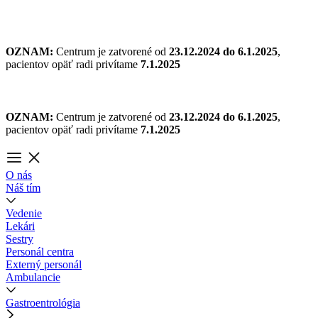
Preskočiť
na
obsah
OZNAM:
Centrum je zatvorené od
23.12.2024 do 6.1.2025
,
pacientov opäť radi privítame
7.1.2025
OZNAM:
Centrum je zatvorené od
23.12.2024 do 6.1.2025
,
pacientov opäť radi privítame
7.1.2025
O nás
Náš tím
Vedenie
Lekári
Sestry
Personál centra
Externý personál
Ambulancie
Gastroentrológia