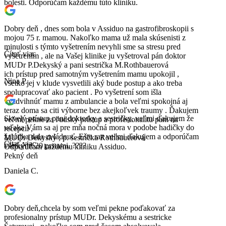
bolesti. Odporúčam každému túto kliniku.
Dobry deň , dnes som bola v Assiduo na gastrofibroskopii s
mojou 75 r. mamou. Nakoľko mama už mala skúsenisti z
minulosti s týmto vyšetrením nevyhli sme sa stresu pred
Čítať viac
vyšetrením , ale na Vašej klinike ju vyšetroval pán doktor
MUDr P.Dekyský a pani sestrička M.Rothbauerová
ich prístup pred samotným vyšetrením mamu upokojil ,
Nina P.
všetko jej v klude vysvetlili aký bude postup a ako treba
spolupracovať ako pacient . Po vyšetrení som išla
vyzdvihnúť mamu z ambulancie a bola veľmi spokojná aj
teraz doma sa citi výborne bez akejkoľvek traumy . Ďakujem
Skvelý prístup pani doktorky a sestričky, veľmi ďakujem že
veľmi pekne za ľudský prístup a profesionalitu pani na
vďaka Vám sa aj pre mňa nočná mora v podobe hadičky do
recepcii ,
žalúdka dala zvládnuť. Ešte raz veľmi ďakujem a odporúčam
MUDr Dekyský , p. sestrička Rothbauerová
Čítať viac
všetkými 20 prstami. ????
Odporúčam každému kliniku Assiduo.
Pekný deň
Daniela C.
Dobry deň,chcela by som veľmi pekne poďakovať za
profesionalny prístup MUDr. Dekyskému a sestricke