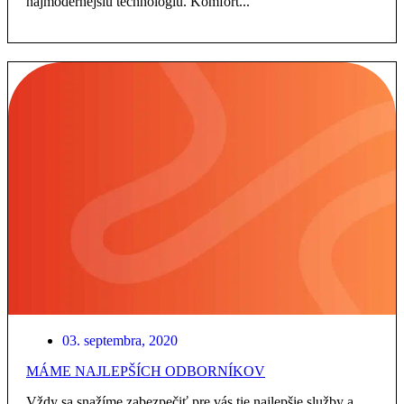
najmodernejšiu technológiu. Komfort...
03. septembra, 2020
MÁME NAJLEPŠÍCH ODBORNÍKOV
Vždy sa snažíme zabezpečiť pre vás tie najlepšie služby a