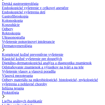
Detská gastroenterológia
Endoskopické vyšetrenie v celkovej anestéze
Endoskopické vyšetrenia detí
Gastrofibroskopia
Kolonoskopia
Konzultácie
Odbery
Rektoskopia
Ultrasonografia
Vyšetrenie potravinovej intolerancie
Dermatovenerológia
Komplexné kožné preventívne vyšetrenie
Klasické kožné vyšetrenie pre dospelých
Digitálno-dermatoskopická analýza a diagnostika znamienok
Odstraňovanie znamienok a výrastkov na tvári a na tele
Vyšetrenie vlasov a vlasová poradňa
Vlasová mezoterapia
Odbery materiálu na mikrobiologické, histologické, mykologické
vyšetrenia a pohlavné choroby
Infúzna terapia
Proktológia
Liečba análnych duplikatúr