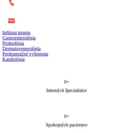
Infúzna terapia
Gastroenterológia
Proktológia
Dermatovenerológia
Predoperačné vyšetrenia
Kardiológia
0
+
Interných špecialistov
0
+
Spokojných pacientov