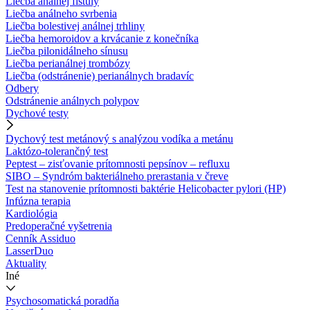
Liečba análnej fistuly
Liečba análneho svrbenia
Liečba bolestivej análnej trhliny
Liečba hemoroidov a krvácanie z konečníka
Liečba pilonidálneho sínusu
Liečba perianálnej trombózy
Liečba (odstránenie) perianálnych bradavíc
Odbery
Odstránenie análnych polypov
Dychové testy
Dychový test metánový s analýzou vodíka a metánu
Laktózo-tolerančný test
Peptest – zisťovanie prítomnosti pepsínov – refluxu
SIBO – Syndróm bakteriálneho prerastania v čreve
Test na stanovenie prítomnosti baktérie Helicobacter pylori (HP)
Infúzna terapia
Kardiológia
Predoperačné vyšetrenia
Cenník Assiduo
LasserDuo
Aktuality
Iné
Psychosomatická poradňa