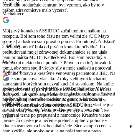
Martin Q.
personálu predurčuje centrum byť vzorom, ako by to v
našom zdravotníctve malo vyzerať.
Michalovce
Môj prvý kontakt s ASSIDUO začal mojim emailom na
recepciu. Bol som toho času na tom veľmi zle (UC Mayo
score 3) a doslova som prosil o pomoc. Promtnosť, ľudskosť
Čítať viac
a ochota pomôcť bola od prvého kontaktu očividná. Po
preštudovaní mojej zdravotnej dokumentácie sa ma ujala
pani primárka MUDr. Kadlečková. Bol som bezradný a
Janka I.
odrazu mi niekto chcel pomôcť? Práve to ma inšpirovalo k
tomu, aby som spojil všetky sily a moje znalosti a pracoval
Bratislava
na knihe Zdravo a kreatívne venovanej pacientom s IBD. Na
knihe som pracoval viac ako 2 roky s elitnými kuchármi,
kamarátmi ktorých som nazval kuchári so srdcom. Na knihe
Dobrý deň, nebyť ASSIDUA a detskej doktorky MUDr.
spolupracovala aj pani primárka MUDr.Kadlečková a naša
Juricovej, tak dcérka sa trápi v bolestiach a stále sme častými
IBD psychologička Mgr. Malik. 12.júla 2019 som oslávil 2
návštevníkmi interného oddelenia, gastro a laktózovej
roky v úplnej remisii ochorenia. Myslím, že to hovorí za
Čítať viac
ambulancii a roky by sme museli zisťovať čo jej vlastne je a
všetko. Nekonečná vďaka celému ASSIDUO za
aký zápal v tele má. Ale tu pod jednou strechou, pár
starostlivosť, ktorá presahuje všetky mýty o zdravotníctve.
vyšetrení tesne po prepustení z nemocnice Kramáre vieme
O nás
presne čo dcérke je a liečenie prebieha úplne v pohode v
klude s úsmevom a bez hospitalizácie. Síce vstupná cena sa
P
nám zvýšila, ale spokojnosť je na našej strane a preto