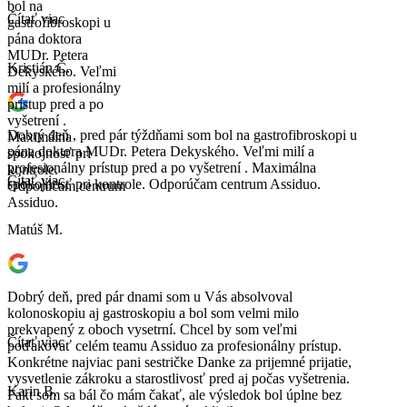
bol na
Čítať viac
gastrofibroskopi u
pána doktora
MUDr. Petera
Kristián Č.
Dekyského. Veľmi
milí a profesionálny
prístup pred a po
vyšetrení .
Dobrý deň , pred pár týždňami som bol na gastrofibroskopi u
Maximálna
pána doktora MUDr. Petera Dekyského. Veľmi milí a
spokojnosť pri
profesionálny prístup pred a po vyšetrení . Maximálna
kontrole.
Čítať viac
spokojnosť pri kontrole. Odporúčam centrum Assiduo.
Odporúčam centrum
Assiduo.
Matúš M.
Dobrý deň, pred pár dnami som u Vás absolvoval
kolonoskopiu aj gastroskopiu a bol som velmi milo
prekvapený z oboch vysetrní. Chcel by som veľmi
Čítať viac
poďakovať celém teamu Assiduo za profesionálny prístup.
Konkrétne najviac pani sestričke Danke za prijemné prijatie,
vysvetlenie zákroku a starostlivosť pred aj počas vyšetrenia.
Karin B.
Fakt som sa bál čo mám čakať, ale výsledok bol úplne bez